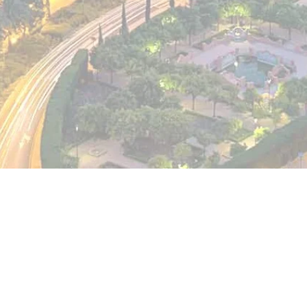
equipo diverso y especializado 
Cuando nuestro cliente contacta
para cualquier problema que le 
jurídico sino social, familiar o
solución más adecuada, pues a 
solución, garantizando un aseso
responsable.
Pide una consulta