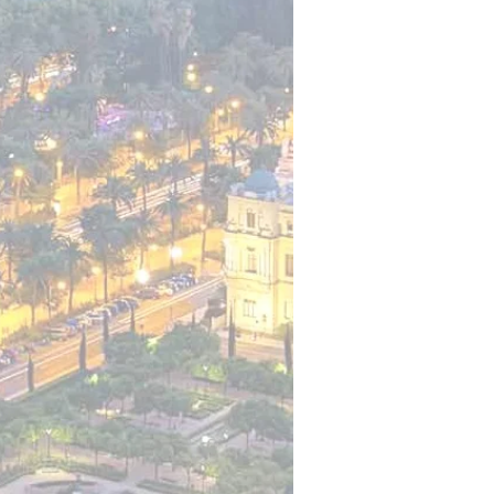
ma
ud de Rafael Gutiérrez Montes,
aga, donde se aprecia una
ez y eficacia, las problemáticas que
l y que vulneran nuestros derechos.
 los ámbitos del derecho por una
 a reunir a letrados con
 suman a esta idea, creando un