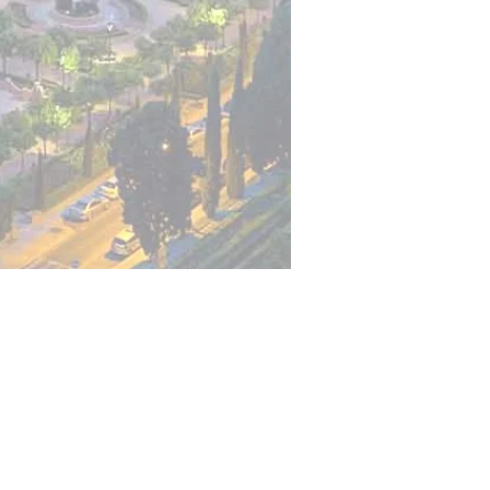
para cada área.
 con nosotros, queremos fidelizarlo
pueda surgir en el ámbito no solo
 simplemente humano, ofreciendo la
veces, los juzgados no son la mejor
ramiento eficaz, sincero y