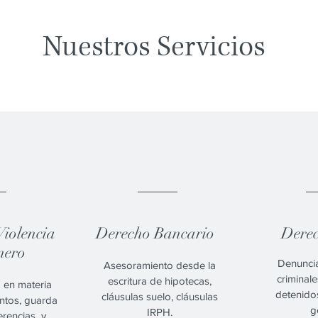
Nuestros Servicios
.
03.
Violencia
Derecho Bancario
Dere
nero
Denuncia
Asesoramiento desde la
criminal
escritura de hipotecas,
 en materia
detenidos
cláusulas suelo, cláusulas
entos, guarda
g
IRPH.
erencias y