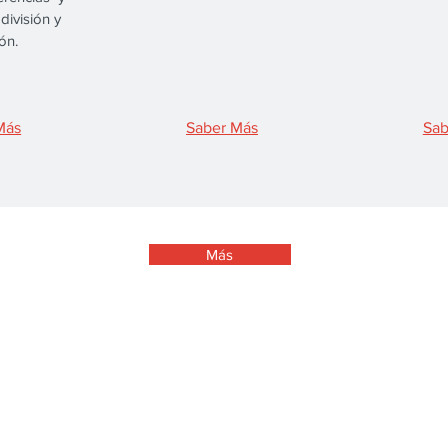
división y
ón.
Más
Saber Más
Sab
Más