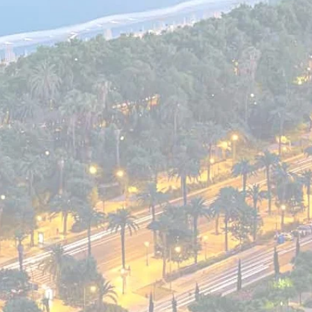
Nuestra Fir
CONLAVENIA nace por la inquiet
profesional del derecho en Mál
necesidad de cubrir con inmediat
se plantean a la sociedad actua
Siendo imposible abarcar todos
sola persona, CONLAVENIA viene
experiencia y dedicación que se