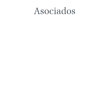
Asociados
Nadine Gálvez Venema
Juan 