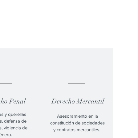
04.
05.
cho Penal
Derecho Mercantil
s y querellas
Asesoramiento en la
es, defensa de
constitución de sociedades
, violencia de
y contratos mercantiles.
énero.