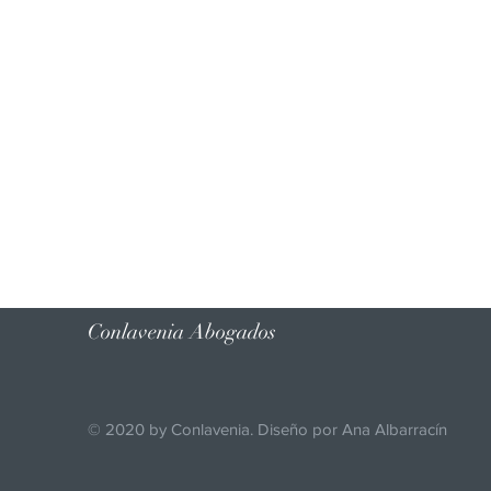
Conlavenia Abogados
© 2020 by Conlavenia. Diseño por Ana Albarracín