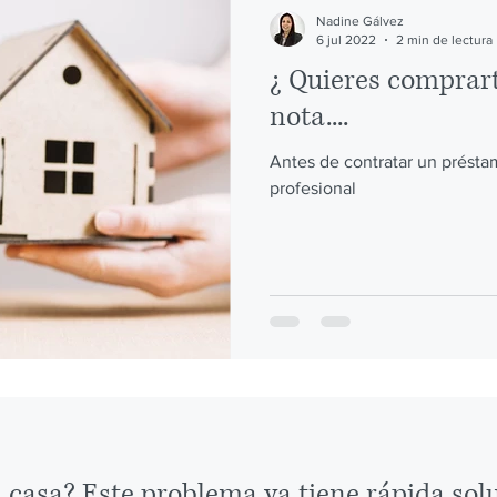
 MERCANTIL
DERECHO ADMINISTRATIVO Y LABORAL
Nadine Gálvez
6 jul 2022
2 min de lectura
¿ Quieres comprar
ESTIÓN JURÍDICA
TERAPIA FAMILIAR Y CONFLICTIVIDAD D
nota....
Antes de contratar un présta
profesional
 casa? Este problema ya tiene rápida solu