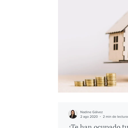
DERECHO PENAL
DERECHO
DERECHO INMOBILIARIO
G
Nadine Gálvez
2 ago 2020
2 min de lectura
¿Te han ocupado tu