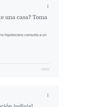
te una casa? Toma
mo hipotecario consulta a un
ción judicial